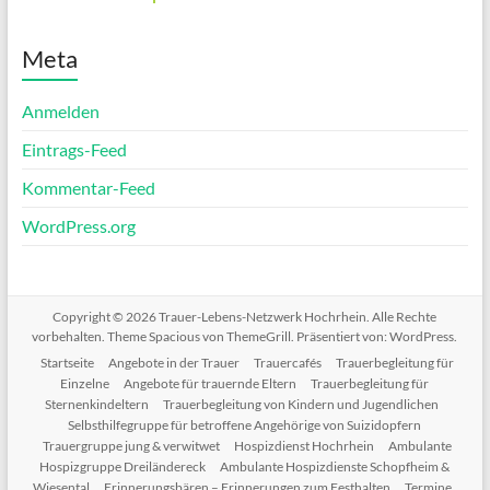
Meta
Anmelden
Eintrags-Feed
Kommentar-Feed
WordPress.org
Copyright © 2026
Trauer-Lebens-Netzwerk Hochrhein
. Alle Rechte
vorbehalten. Theme
Spacious
von ThemeGrill. Präsentiert von:
WordPress
.
Startseite
Angebote in der Trauer
Trauercafés
Trauerbegleitung für
Einzelne
Angebote für trauernde Eltern
Trauerbegleitung für
Sternenkindeltern
Trauerbegleitung von Kindern und Jugendlichen
Selbsthilfegruppe für betroffene Angehörige von Suizidopfern
Trauergruppe jung & verwitwet
Hospizdienst Hochrhein
Ambulante
Hospizgruppe Dreiländereck
Ambulante Hospizdienste Schopfheim &
Wiesental
Erinnerungsbären – Erinnerungen zum Festhalten
Termine