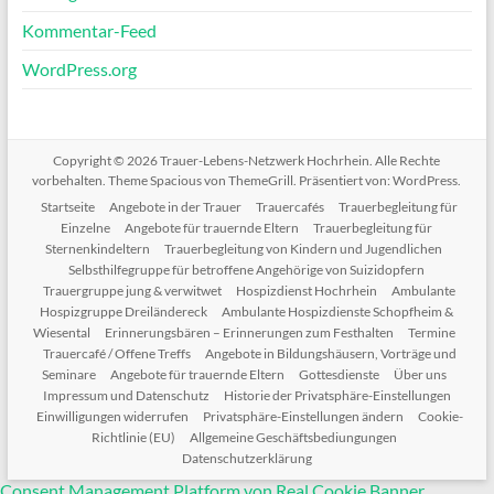
Kommentar-Feed
WordPress.org
Copyright © 2026
Trauer-Lebens-Netzwerk Hochrhein
. Alle Rechte
vorbehalten. Theme
Spacious
von ThemeGrill. Präsentiert von:
WordPress
.
Startseite
Angebote in der Trauer
Trauercafés
Trauerbegleitung für
Einzelne
Angebote für trauernde Eltern
Trauerbegleitung für
Sternenkindeltern
Trauerbegleitung von Kindern und Jugendlichen
Selbsthilfegruppe für betroffene Angehörige von Suizidopfern
Trauergruppe jung & verwitwet
Hospizdienst Hochrhein
Ambulante
Hospizgruppe Dreiländereck
Ambulante Hospizdienste Schopfheim &
Wiesental
Erinnerungsbären – Erinnerungen zum Festhalten
Termine
Trauercafé / Offene Treffs
Angebote in Bildungshäusern, Vorträge und
Seminare
Angebote für trauernde Eltern
Gottesdienste
Über uns
Impressum und Datenschutz
Historie der Privatsphäre-Einstellungen
Einwilligungen widerrufen
Privatsphäre-Einstellungen ändern
Cookie-
Richtlinie (EU)
Allgemeine Geschäftsbediungungen
Datenschutzerklärung
Consent Management Platform von Real Cookie Banner