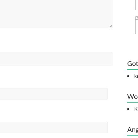
Got
k
Woc
K
Ang