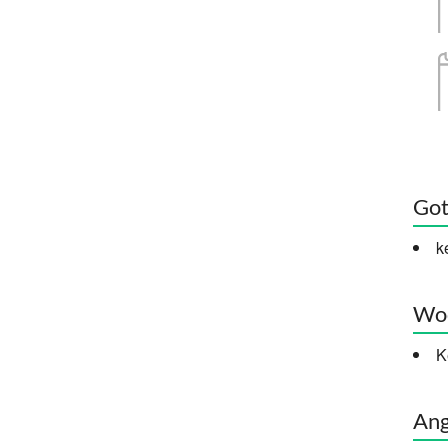
Got
k
Woc
K
Ang