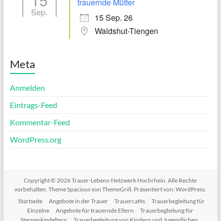
15
trauernde Mütter
Sep.
15 Sep. 26
Waldshut-Tiengen
Meta
Anmelden
Eintrags-Feed
Kommentar-Feed
WordPress.org
Copyright © 2026
Trauer-Lebens-Netzwerk Hochrhein
. Alle Rechte
vorbehalten. Theme
Spacious
von ThemeGrill. Präsentiert von:
WordPress
.
Startseite
Angebote in der Trauer
Trauercafés
Trauerbegleitung für
Einzelne
Angebote für trauernde Eltern
Trauerbegleitung für
Sternenkindeltern
Trauerbegleitung von Kindern und Jugendlichen