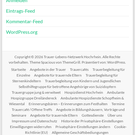
Anmelden
Eintrags-Feed
Kommentar-Feed
WordPress.org
Copyright © 2026
Trauer-Lebens-Netzwerk Hochrhein
. Alle Rechte
vorbehalten. Theme
Spacious
von ThemeGrill. Präsentiert von:
WordPress
.
Startseite
Angebote in der Trauer
Trauercafés
Trauerbegleitung für
Einzelne
Angebote für trauernde Eltern
Trauerbegleitung für
Sternenkindeltern
Trauerbegleitung von Kindern und Jugendlichen
Selbsthilfegruppe für betroffene Angehörige von Suizidopfern
Trauergruppe jung & verwitwet
Hospizdienst Hochrhein
Ambulante
Hospizgruppe Dreiländereck
Ambulante Hospizdienste Schopfheim &
Wiesental
Erinnerungsbären – Erinnerungen zum Festhalten
Termine
Trauercafé / Offene Treffs
Angebote in Bildungshäusern, Vorträge und
Seminare
Angebote für trauernde Eltern
Gottesdienste
Über uns
Impressum und Datenschutz
Historie der Privatsphäre-Einstellungen
Einwilligungen widerrufen
Privatsphäre-Einstellungen ändern
Cookie-
Richtlinie (EU)
Allgemeine Geschäftsbediungungen