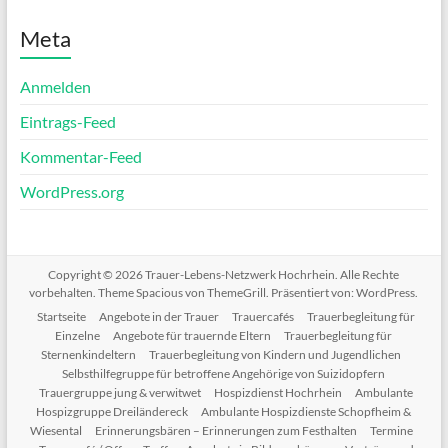
Meta
Anmelden
Eintrags-Feed
Kommentar-Feed
WordPress.org
Copyright © 2026
Trauer-Lebens-Netzwerk Hochrhein
. Alle Rechte
vorbehalten. Theme
Spacious
von ThemeGrill. Präsentiert von:
WordPress
.
Startseite
Angebote in der Trauer
Trauercafés
Trauerbegleitung für
Einzelne
Angebote für trauernde Eltern
Trauerbegleitung für
Sternenkindeltern
Trauerbegleitung von Kindern und Jugendlichen
Selbsthilfegruppe für betroffene Angehörige von Suizidopfern
Trauergruppe jung & verwitwet
Hospizdienst Hochrhein
Ambulante
Hospizgruppe Dreiländereck
Ambulante Hospizdienste Schopfheim &
Wiesental
Erinnerungsbären – Erinnerungen zum Festhalten
Termine