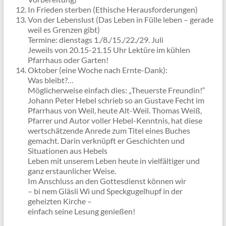
In Frieden sterben (Ethische Herausforderungen)
Von der Lebenslust (Das Leben in Fülle leben – gerade
weil es Grenzen gibt)
Termine: dienstags 1./8./15./22./29. Juli
Jeweils von 20.15-21.15 Uhr Lektüre im kühlen
Pfarrhaus oder Garten!
Oktober (eine Woche nach Ernte-Dank):
Was bleibt?…
Möglicherweise einfach dies: „Theuerste Freundin!“
Johann Peter Hebel schrieb so an Gustave Fecht im
Pfarrhaus von Weil, heute Alt-Weil. Thomas Weiß,
Pfarrer und Autor voller Hebel-Kenntnis, hat diese
wertschätzende Anrede zum Titel eines Buches
gemacht. Darin verknüpft er Geschichten und
Situationen aus Hebels
Leben mit unserem Leben heute in vielfältiger und
ganz erstaunlicher Weise.
Im Anschluss an den Gottesdienst können wir
– bi nem Gläsli Wi und Speckgugelhupf in der
geheizten Kirche –
einfach seine Lesung genießen!