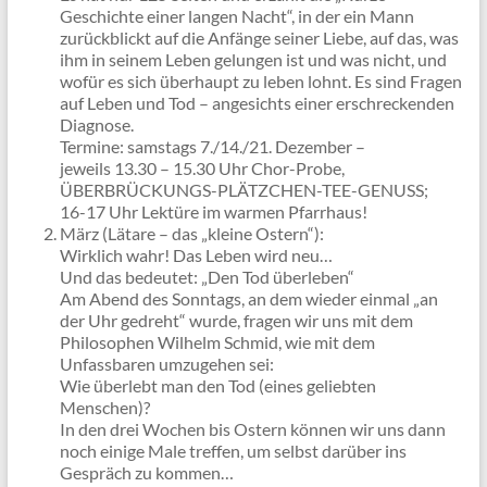
Geschichte einer langen Nacht“, in der ein Mann
zurückblickt auf die Anfänge seiner Liebe, auf das, was
ihm in seinem Leben gelungen ist und was nicht, und
wofür es sich überhaupt zu leben lohnt. Es sind Fragen
auf Leben und Tod – angesichts einer erschreckenden
Diagnose.
Termine: samstags 7./14./21. Dezember –
jeweils 13.30 – 15.30 Uhr Chor-Probe,
ÜBERBRÜCKUNGS-PLÄTZCHEN-TEE-GENUSS;
16-17 Uhr Lektüre im warmen Pfarrhaus!
März (Lätare – das „kleine Ostern“):
Wirklich wahr! Das Leben wird neu…
Und das bedeutet: „Den Tod überleben“
Am Abend des Sonntags, an dem wieder einmal „an
der Uhr gedreht“ wurde, fragen wir uns mit dem
Philosophen Wilhelm Schmid, wie mit dem
Unfassbaren umzugehen sei:
Wie überlebt man den Tod (eines geliebten
Menschen)?
In den drei Wochen bis Ostern können wir uns dann
noch einige Male treffen, um selbst darüber ins
Gespräch zu kommen…