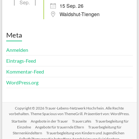
Sep.
15 Sep. 26
Waldshut-Tiengen
Meta
Anmelden
Eintrags-Feed
Kommentar-Feed
WordPress.org
Copyright © 2026
Trauer-Lebens-Netzwerk Hochrhein
. Alle Rechte
vorbehalten. Theme
Spacious
von ThemeGrill. Präsentiert von:
WordPress
.
Startseite
Angebote in der Trauer
Trauercafés
Trauerbegleitung für
Einzelne
Angebote für trauernde Eltern
Trauerbegleitung für
Sternenkindeltern
Trauerbegleitung von Kindern und Jugendlichen
Selbsthilfegruppe für betroffene Angehörige von Suizidopfern