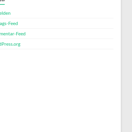
elden
rags-Feed
entar-Feed
Press.org