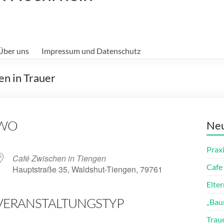
Über uns
Impressum und Datenschutz
n in Trauer
WO
Neu
Prax
Café Zwischen in Tiengen
Cafe 
Hauptstraße 35, Waldshut-Tiengen, 79761
Elte
VERANSTALTUNGSTYP
„Bau
ender
iCalendar
Trau