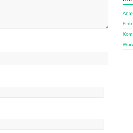
Anm
Eint
Komm
Word