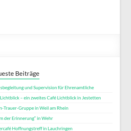
este Beiträge
isbegleitung und Supervision für Ehrenamtliche
Lichtblick – ein zweites Café Lichtblick in Jestetten
rn-Trauer-Gruppe in Weil am Rhein
m der Erinnerung“ in Wehr
ercafé Hoffnungstreff in Lauchringen
Office 365
Outlook Live