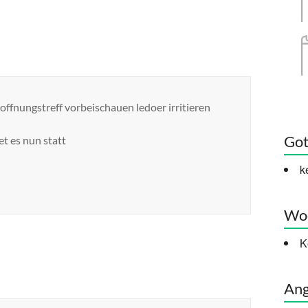
ffnungstreff vorbeischauen ledoer irritieren
Got
t es nun statt
k
Woc
K
Ang