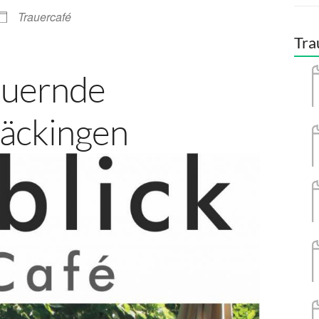
Trauercafé
Tra
auernde
äckingen