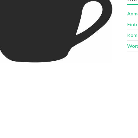
Anm
Eint
Komm
Word