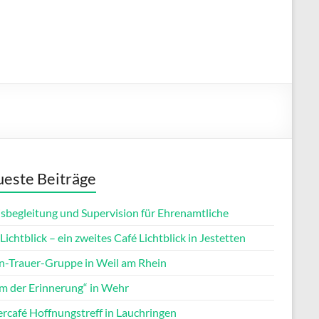
este Beiträge
isbegleitung und Supervision für Ehrenamtliche
Lichtblick – ein zweites Café Lichtblick in Jestetten
rn-Trauer-Gruppe in Weil am Rhein
m der Erinnerung“ in Wehr
ercafé Hoffnungstreff in Lauchringen
Office 365
Outlook Live