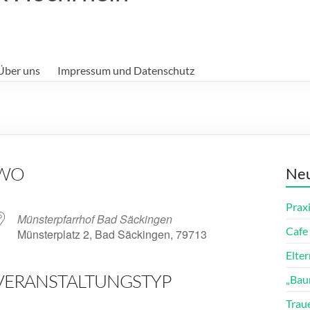
Über uns
Impressum und Datenschutz
WO
Neu
Prax
Münsterpfarrhof Bad Säckingen
Cafe 
Münsterplatz 2, Bad Säckingen, 79713
Elte
VERANSTALTUNGSTYP
„Bau
ender
iCalendar
Trau