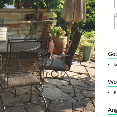
Got
k
Woc
K
Ang