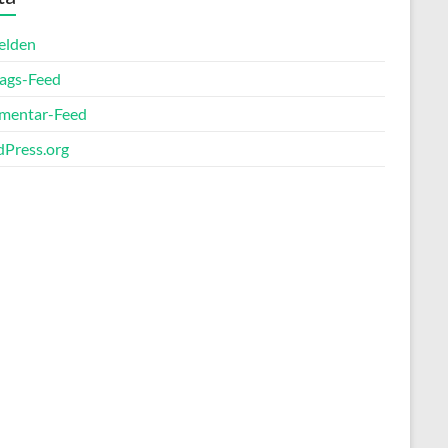
elden
rags-Feed
entar-Feed
Press.org