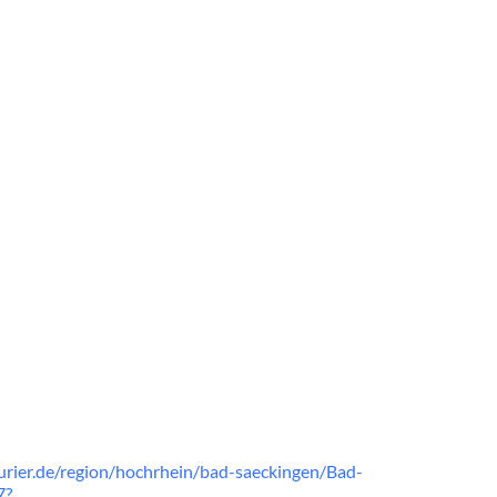
rier.de/region/hochrhein/bad-saeckingen/Bad-
7?