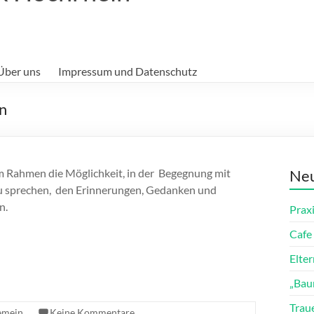
Über uns
Impressum und Datenschutz
en
m Rahmen die Möglichkeit, in der Begegnung mit
Neu
 zu sprechen, den Erinnerungen, Gedanken und
en.
Prax
Cafe 
Elte
„Bau
Trau
emein
Keine Kommentare