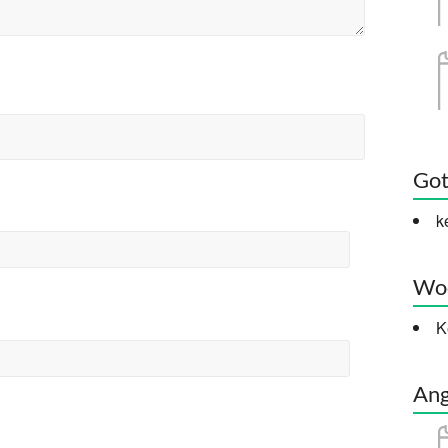
Got
k
Woc
K
Ang