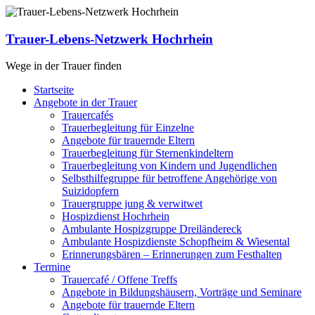
Zum
Inhalt
springen
Trauer-Lebens-Netzwerk Hochrhein
Wege in der Trauer finden
Menü
Startseite
Angebote in der Trauer
Trauercafés
Trauerbegleitung für Einzelne
Angebote für trauernde Eltern
Trauerbegleitung für Sternenkindeltern
Trauerbegleitung von Kindern und Jugendlichen
Selbsthilfegruppe für betroffene Angehörige von
Suizidopfern
Trauergruppe jung & verwitwet
Hospizdienst Hochrhein
Ambulante Hospizgruppe Dreiländereck
Ambulante Hospizdienste Schopfheim & Wiesental
Erinnerungsbären – Erinnerungen zum Festhalten
Termine
Trauercafé / Offene Treffs
Angebote in Bildungshäusern, Vorträge und Seminare
Angebote für trauernde Eltern