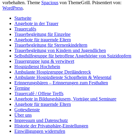
vorbehalten. Theme
Spacious
von ThemeGrill. Präsentiert von:
WordPress
.
Startseite
Angebote in der Trauer
Trauercafés
Trauerbegleitung für Einzelne
Angebote für trauernde Eltern
Trauerbegleitung für Sternenkindeltern
Trauerbegleitung von Kindern und Jugendlichen
Selbsthilfegruppe für betroffene Angehörige von Suizidopfern
Trauergruppe jung & verwitwet
Hospizdienst Hochrhein
Ambulante Hospizgruppe Dreiländereck
Ambulante Hospizdienste Schopfheim & Wiesental
Erinnerungsbären – Erinnerungen zum Festhalten
Termine
Trauercafé / Offene Treffs
Angebote in Bildungshäusern, Vorträge und Seminare
Angebote für trauernde Eltern
Gottesdienste
Über uns
Impressum und Datenschutz
Historie der Privatsphäre-Einstellungen
Einwilligungen widerrufen