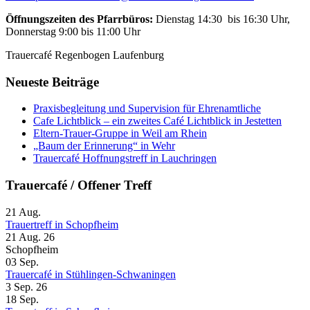
Öffnungszeiten des Pfarrbüros:
Dienstag 14:30 bis 16:30 Uhr,
Donnerstag 9:00 bis 11:00 Uhr
Trauercafé Regenbogen Laufenburg
Neueste Beiträge
Praxisbegleitung und Supervision für Ehrenamtliche
Cafe Lichtblick – ein zweites Café Lichtblick in Jestetten
Eltern-Trauer-Gruppe in Weil am Rhein
„Baum der Erinnerung“ in Wehr
Trauercafé Hoffnungstreff in Lauchringen
Trauercafé / Offener Treff
21
Aug.
Trauertreff in Schopfheim
21 Aug. 26
Schopfheim
03
Sep.
Trauercafé in Stühlingen-Schwaningen
3 Sep. 26
18
Sep.