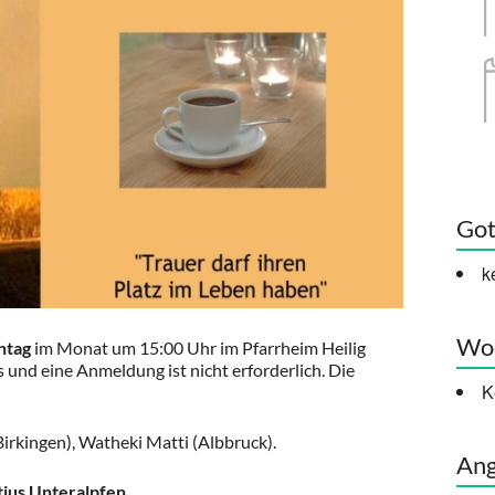
Got
k
Woc
ntag
im Monat um 15:00 Uhr im Pfarrheim Heilig
 und eine Anmeldung ist nicht erforderlich. Die
K
irkingen), Watheki Matti (Albbruck).
Ang
tius Unteralpfen