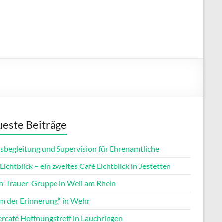
este Beiträge
isbegleitung und Supervision für Ehrenamtliche
Lichtblick – ein zweites Café Lichtblick in Jestetten
rn-Trauer-Gruppe in Weil am Rhein
m der Erinnerung“ in Wehr
ercafé Hoffnungstreff in Lauchringen
Office 365
Outlook Live