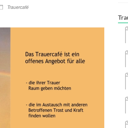
Trauercafé
Tra