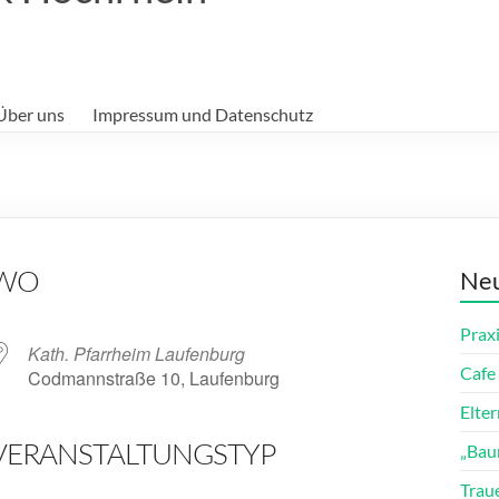
Über uns
Impressum und Datenschutz
WO
Neu
Prax
Kath. Pfarrheim Laufenburg
Cafe 
Codmannstraße 10, Laufenburg
Elte
VERANSTALTUNGSTYP
„Bau
ender
iCalendar
Trau