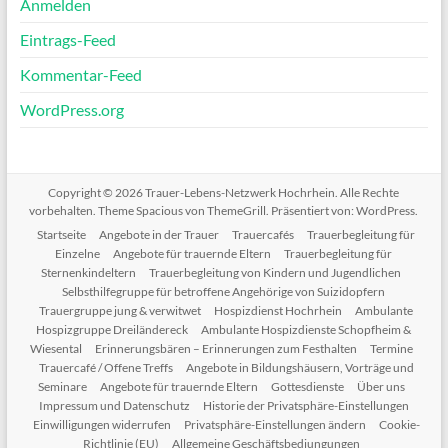
Anmelden
Eintrags-Feed
Kommentar-Feed
WordPress.org
Copyright © 2026
Trauer-Lebens-Netzwerk Hochrhein
. Alle Rechte
vorbehalten. Theme
Spacious
von ThemeGrill. Präsentiert von:
WordPress
.
Startseite
Angebote in der Trauer
Trauercafés
Trauerbegleitung für
Einzelne
Angebote für trauernde Eltern
Trauerbegleitung für
Sternenkindeltern
Trauerbegleitung von Kindern und Jugendlichen
Selbsthilfegruppe für betroffene Angehörige von Suizidopfern
Trauergruppe jung & verwitwet
Hospizdienst Hochrhein
Ambulante
Hospizgruppe Dreiländereck
Ambulante Hospizdienste Schopfheim &
Wiesental
Erinnerungsbären – Erinnerungen zum Festhalten
Termine
Trauercafé / Offene Treffs
Angebote in Bildungshäusern, Vorträge und
Seminare
Angebote für trauernde Eltern
Gottesdienste
Über uns
Impressum und Datenschutz
Historie der Privatsphäre-Einstellungen
Einwilligungen widerrufen
Privatsphäre-Einstellungen ändern
Cookie-
Richtlinie (EU)
Allgemeine Geschäftsbediungungen