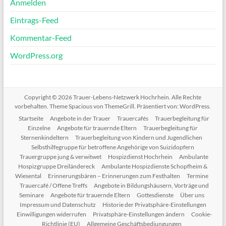
Anmelden
Eintrags-Feed
Kommentar-Feed
WordPress.org
Copyright © 2026
Trauer-Lebens-Netzwerk Hochrhein
. Alle Rechte
vorbehalten. Theme
Spacious
von ThemeGrill. Präsentiert von:
WordPress
.
Startseite
Angebote in der Trauer
Trauercafés
Trauerbegleitung für
Einzelne
Angebote für trauernde Eltern
Trauerbegleitung für
Sternenkindeltern
Trauerbegleitung von Kindern und Jugendlichen
Selbsthilfegruppe für betroffene Angehörige von Suizidopfern
Trauergruppe jung & verwitwet
Hospizdienst Hochrhein
Ambulante
Hospizgruppe Dreiländereck
Ambulante Hospizdienste Schopfheim &
Wiesental
Erinnerungsbären – Erinnerungen zum Festhalten
Termine
Trauercafé / Offene Treffs
Angebote in Bildungshäusern, Vorträge und
Seminare
Angebote für trauernde Eltern
Gottesdienste
Über uns
Impressum und Datenschutz
Historie der Privatsphäre-Einstellungen
Einwilligungen widerrufen
Privatsphäre-Einstellungen ändern
Cookie-
Richtlinie (EU)
Allgemeine Geschäftsbediungungen