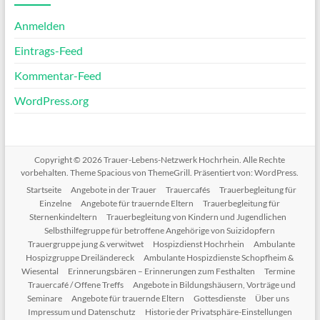
Anmelden
Eintrags-Feed
Kommentar-Feed
WordPress.org
Copyright © 2026
Trauer-Lebens-Netzwerk Hochrhein
. Alle Rechte
vorbehalten. Theme
Spacious
von ThemeGrill. Präsentiert von:
WordPress
.
Startseite
Angebote in der Trauer
Trauercafés
Trauerbegleitung für
Einzelne
Angebote für trauernde Eltern
Trauerbegleitung für
Sternenkindeltern
Trauerbegleitung von Kindern und Jugendlichen
Selbsthilfegruppe für betroffene Angehörige von Suizidopfern
Trauergruppe jung & verwitwet
Hospizdienst Hochrhein
Ambulante
Hospizgruppe Dreiländereck
Ambulante Hospizdienste Schopfheim &
Wiesental
Erinnerungsbären – Erinnerungen zum Festhalten
Termine
Trauercafé / Offene Treffs
Angebote in Bildungshäusern, Vorträge und
Seminare
Angebote für trauernde Eltern
Gottesdienste
Über uns
Impressum und Datenschutz
Historie der Privatsphäre-Einstellungen