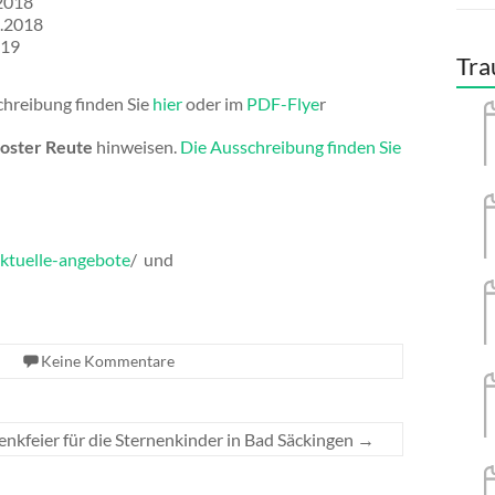
.2018
0.2018
019
Tra
chreibung finden Sie
hier
oder im
PDF-Flye
r
loster Reute
hinweisen.
Die Ausschreibung finden Sie
ktuelle-angebote
/ und
Keine Kommentare
nkfeier für die Sternenkinder in Bad Säckingen
→