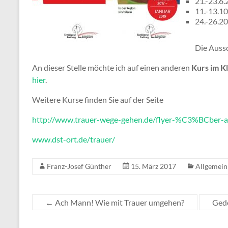
21.-23.6
11.-13.1
24.-26.2
Die Auss
An dieser Stelle möchte ich auf einen anderen
Kurs im K
hier
.
Weitere Kurse finden Sie auf der Seite
http://www.trauer-wege-gehen.de/flyer-%C3%BCber-a
www.dst-ort.de/trauer/
Franz-Josef Günther
15. März 2017
Allgemein
←
Ach Mann! Wie mit Trauer umgehen?
Gede