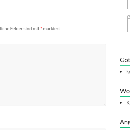
liche Felder sind mit
*
markiert
Got
k
Woc
K
Ang