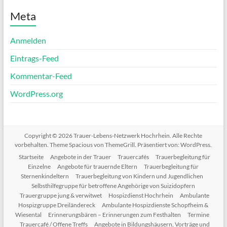
Meta
Anmelden
Eintrags-Feed
Kommentar-Feed
WordPress.org
Copyright © 2026
Trauer-Lebens-Netzwerk Hochrhein
. Alle Rechte
vorbehalten. Theme
Spacious
von ThemeGrill. Präsentiert von:
WordPress
.
Startseite
Angebote in der Trauer
Trauercafés
Trauerbegleitung für
Einzelne
Angebote für trauernde Eltern
Trauerbegleitung für
Sternenkindeltern
Trauerbegleitung von Kindern und Jugendlichen
Selbsthilfegruppe für betroffene Angehörige von Suizidopfern
Trauergruppe jung & verwitwet
Hospizdienst Hochrhein
Ambulante
Hospizgruppe Dreiländereck
Ambulante Hospizdienste Schopfheim &
Wiesental
Erinnerungsbären – Erinnerungen zum Festhalten
Termine
Trauercafé / Offene Treffs
Angebote in Bildungshäusern, Vorträge und