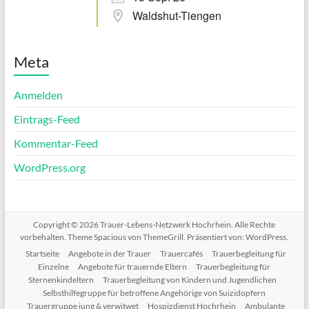
Waldshut-Tiengen
Meta
Anmelden
Eintrags-Feed
Kommentar-Feed
WordPress.org
Copyright © 2026
Trauer-Lebens-Netzwerk Hochrhein
. Alle Rechte
vorbehalten. Theme
Spacious
von ThemeGrill. Präsentiert von:
WordPress
.
Startseite
Angebote in der Trauer
Trauercafés
Trauerbegleitung für
Einzelne
Angebote für trauernde Eltern
Trauerbegleitung für
Sternenkindeltern
Trauerbegleitung von Kindern und Jugendlichen
Selbsthilfegruppe für betroffene Angehörige von Suizidopfern
Trauergruppe jung & verwitwet
Hospizdienst Hochrhein
Ambulante