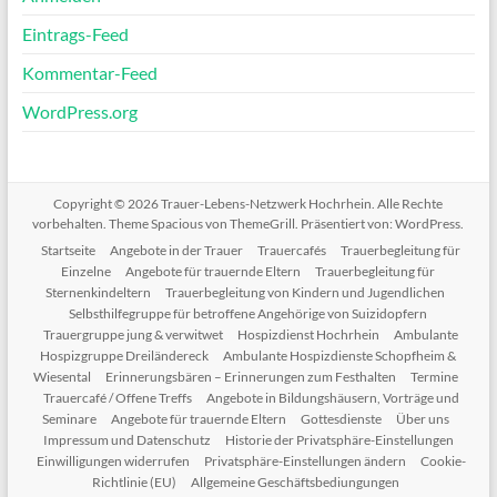
Eintrags-Feed
Kommentar-Feed
WordPress.org
Copyright © 2026
Trauer-Lebens-Netzwerk Hochrhein
. Alle Rechte
vorbehalten. Theme
Spacious
von ThemeGrill. Präsentiert von:
WordPress
.
Startseite
Angebote in der Trauer
Trauercafés
Trauerbegleitung für
Einzelne
Angebote für trauernde Eltern
Trauerbegleitung für
Sternenkindeltern
Trauerbegleitung von Kindern und Jugendlichen
Selbsthilfegruppe für betroffene Angehörige von Suizidopfern
Trauergruppe jung & verwitwet
Hospizdienst Hochrhein
Ambulante
Hospizgruppe Dreiländereck
Ambulante Hospizdienste Schopfheim &
Wiesental
Erinnerungsbären – Erinnerungen zum Festhalten
Termine
Trauercafé / Offene Treffs
Angebote in Bildungshäusern, Vorträge und
Seminare
Angebote für trauernde Eltern
Gottesdienste
Über uns
Impressum und Datenschutz
Historie der Privatsphäre-Einstellungen
Einwilligungen widerrufen
Privatsphäre-Einstellungen ändern
Cookie-
Richtlinie (EU)
Allgemeine Geschäftsbediungungen