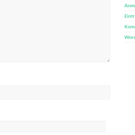
Anm
Eint
Komm
Word