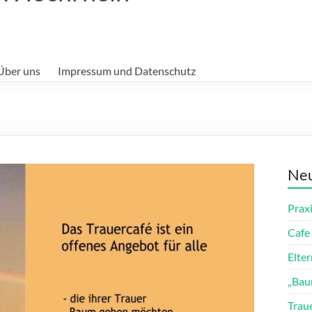
Über uns
Impressum und Datenschutz
Neu
Prax
Cafe 
Elte
„Bau
Trau