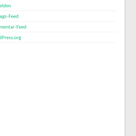
elden
rags-Feed
entar-Feed
Press.org