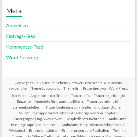
Meta
Anmelden
Eintrags-Feed
Kommentar-Feed
WordPress.org
Copyright © 2026
Trauer-Lebens-Netzwerk Hochrhein
. Alle Rechte
vorbehalten. Theme
Spacious
von ThemeGrill. Präsentiert von:
WordPress
.
Startseite
Angebote in der Trauer
Trauercafés
Trauerbegleitung für
Einzelne
Angebote für trauernde Eltern
Trauerbegleitung für
Sternenkindeltern
Trauerbegleitung von Kindern und Jugendlichen
Selbsthilfegruppe für betroffene Angehörige von Suizidopfern
Trauergruppe jung & verwitwet
Hospizdienst Hochrhein
Ambulante
Hospizgruppe Dreiländereck
Ambulante Hospizdienste Schopfheim &
Wiesental
Erinnerungsbären – Erinnerungen zum Festhalten
Termine
Trauercafé / Offene Treffs
Angebote in Bildungshäusern, Vorträge und