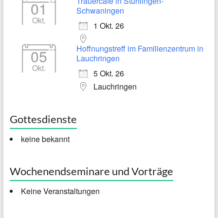
Trauercafé in Stühlingen-
01
Schwaningen
Okt.
1 Okt. 26
Hoffnungstreff im Familienzentrum in
05
Lauchringen
Okt.
5 Okt. 26
Lauchringen
Gottesdienste
keine bekannt
Wochenendseminare und Vorträge
Keine Veranstaltungen