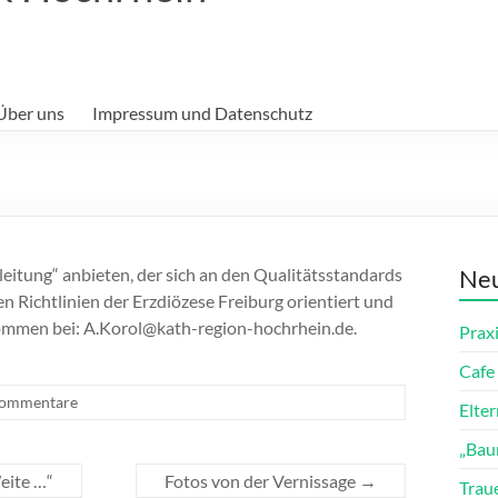
Über uns
Impressum und Datenschutz
eitung“ anbieten, der sich an den Qualitätsstandards
Neu
 Richtlinien der Erzdiözese Freiburg orientiert und
ekommen bei: A.Korol@kath-region-hochrhein.de.
Prax
Cafe 
Kommentare
Elte
„Bau
eite …“
Fotos von der Vernissage
→
Trau