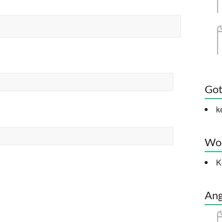
Got
k
Woc
K
Ang