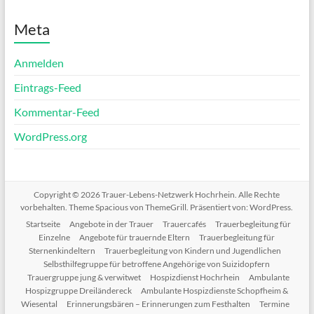
Meta
Anmelden
Eintrags-Feed
Kommentar-Feed
WordPress.org
Copyright © 2026
Trauer-Lebens-Netzwerk Hochrhein
. Alle Rechte
vorbehalten. Theme
Spacious
von ThemeGrill. Präsentiert von:
WordPress
.
Startseite
Angebote in der Trauer
Trauercafés
Trauerbegleitung für
Einzelne
Angebote für trauernde Eltern
Trauerbegleitung für
Sternenkindeltern
Trauerbegleitung von Kindern und Jugendlichen
Selbsthilfegruppe für betroffene Angehörige von Suizidopfern
Trauergruppe jung & verwitwet
Hospizdienst Hochrhein
Ambulante
Hospizgruppe Dreiländereck
Ambulante Hospizdienste Schopfheim &
Wiesental
Erinnerungsbären – Erinnerungen zum Festhalten
Termine