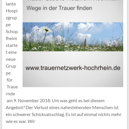
lante
Hospi
zgrup
pe
Schop
fheim
starte
t eine
neue
Grup
pe
für
Traue
rnde
am 9. November 2018. Um was geht es bei diesem
Angebot? Der Verlust eines nahestehenden Menschen ist
ein schwerer Schicksalsschlag. Es ist auf einmal nichts mehr
wie es war. Wir