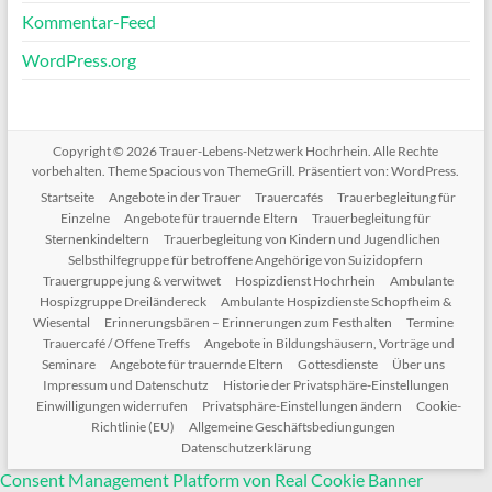
Kommentar-Feed
WordPress.org
Copyright © 2026
Trauer-Lebens-Netzwerk Hochrhein
. Alle Rechte
vorbehalten. Theme
Spacious
von ThemeGrill. Präsentiert von:
WordPress
.
Startseite
Angebote in der Trauer
Trauercafés
Trauerbegleitung für
Einzelne
Angebote für trauernde Eltern
Trauerbegleitung für
Sternenkindeltern
Trauerbegleitung von Kindern und Jugendlichen
Selbsthilfegruppe für betroffene Angehörige von Suizidopfern
Trauergruppe jung & verwitwet
Hospizdienst Hochrhein
Ambulante
Hospizgruppe Dreiländereck
Ambulante Hospizdienste Schopfheim &
Wiesental
Erinnerungsbären – Erinnerungen zum Festhalten
Termine
Trauercafé / Offene Treffs
Angebote in Bildungshäusern, Vorträge und
Seminare
Angebote für trauernde Eltern
Gottesdienste
Über uns
Impressum und Datenschutz
Historie der Privatsphäre-Einstellungen
Einwilligungen widerrufen
Privatsphäre-Einstellungen ändern
Cookie-
Richtlinie (EU)
Allgemeine Geschäftsbediungungen
Datenschutzerklärung
Consent Management Platform von Real Cookie Banner