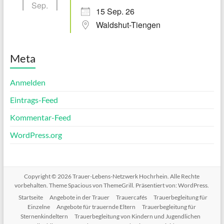
Sep.
15 Sep. 26
Waldshut-Tiengen
Meta
Anmelden
Eintrags-Feed
Kommentar-Feed
WordPress.org
Copyright © 2026
Trauer-Lebens-Netzwerk Hochrhein
. Alle Rechte
vorbehalten. Theme
Spacious
von ThemeGrill. Präsentiert von:
WordPress
.
Startseite
Angebote in der Trauer
Trauercafés
Trauerbegleitung für
Einzelne
Angebote für trauernde Eltern
Trauerbegleitung für
Sternenkindeltern
Trauerbegleitung von Kindern und Jugendlichen