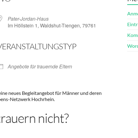
Anm
Pater-Jordan-Haus
Eint
Im Höllstein 1, Waldshut-Tiengen, 79761
Komm
VERANSTALTUNGSTYP
Word
ender
iCalendar
Angebote für trauernde Eltern
 eine neues Begleitangebot für Männer und deren
bens-Netzwerk Hochrhein.
rauern nicht?