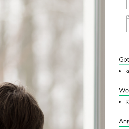
Got
k
Woc
K
Ang