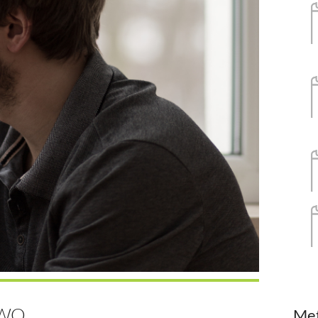
WO
Me