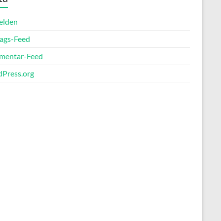
elden
rags-Feed
entar-Feed
Press.org
Office 365
Outlook Live