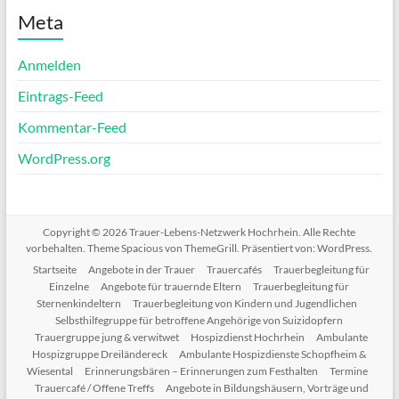
Meta
Anmelden
Eintrags-Feed
Kommentar-Feed
WordPress.org
Copyright © 2026
Trauer-Lebens-Netzwerk Hochrhein
. Alle Rechte
vorbehalten. Theme
Spacious
von ThemeGrill. Präsentiert von:
WordPress
.
Startseite
Angebote in der Trauer
Trauercafés
Trauerbegleitung für
Einzelne
Angebote für trauernde Eltern
Trauerbegleitung für
Sternenkindeltern
Trauerbegleitung von Kindern und Jugendlichen
Selbsthilfegruppe für betroffene Angehörige von Suizidopfern
Trauergruppe jung & verwitwet
Hospizdienst Hochrhein
Ambulante
Hospizgruppe Dreiländereck
Ambulante Hospizdienste Schopfheim &
Wiesental
Erinnerungsbären – Erinnerungen zum Festhalten
Termine
Trauercafé / Offene Treffs
Angebote in Bildungshäusern, Vorträge und