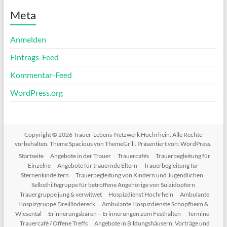
Meta
Anmelden
Eintrags-Feed
Kommentar-Feed
WordPress.org
Copyright © 2026
Trauer-Lebens-Netzwerk Hochrhein
. Alle Rechte
vorbehalten. Theme
Spacious
von ThemeGrill. Präsentiert von:
WordPress
.
Startseite
Angebote in der Trauer
Trauercafés
Trauerbegleitung für
Einzelne
Angebote für trauernde Eltern
Trauerbegleitung für
Sternenkindeltern
Trauerbegleitung von Kindern und Jugendlichen
Selbsthilfegruppe für betroffene Angehörige von Suizidopfern
Trauergruppe jung & verwitwet
Hospizdienst Hochrhein
Ambulante
Hospizgruppe Dreiländereck
Ambulante Hospizdienste Schopfheim &
Wiesental
Erinnerungsbären – Erinnerungen zum Festhalten
Termine
Trauercafé / Offene Treffs
Angebote in Bildungshäusern, Vorträge und