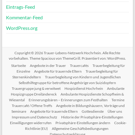
Eintrags-Feed
Kommentar-Feed
WordPress.org
Copyright © 2026
Trauer-Lebens-Netzwerk Hochrhein
. Alle Rechte
vorbehalten. Theme
Spacious
von ThemeGrill. Präsentiert von:
WordPress
.
Startseite
Angebote in der Trauer
Trauercafés
Trauerbegleitung für
Einzelne
Angebote für trauernde Eltern
Trauerbegleitung für
Sternenkindeltern
Trauerbegleitung von Kindern und Jugendlichen
Selbsthilfegruppe für betroffene Angehörige von Suizidopfern
Trauergruppe jung & verwitwet
Hospizdienst Hochrhein
Ambulante
Hospizgruppe Dreiländereck
Ambulante Hospizdienste Schopfheim &
Wiesental
Erinnerungsbären – Erinnerungen zum Festhalten
Termine
Trauercafé / Offene Treffs
Angebote in Bildungshäusern, Vorträge und
Seminare
Angebote für trauernde Eltern
Gottesdienste
Über uns
Impressum und Datenschutz
Historie der Privatsphäre-Einstellungen
Einwilligungen widerrufen
Privatsphäre-Einstellungen ändern
Cookie-
Richtlinie (EU)
Allgemeine Geschäftsbediungungen
Datenschutzerklärung