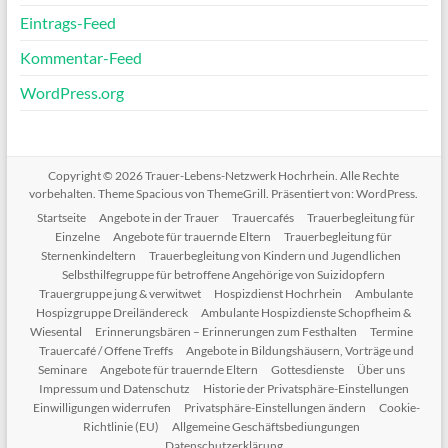
Eintrags-Feed
Kommentar-Feed
WordPress.org
Copyright © 2026
Trauer-Lebens-Netzwerk Hochrhein
. Alle Rechte
vorbehalten. Theme
Spacious
von ThemeGrill. Präsentiert von:
WordPress
.
Startseite
Angebote in der Trauer
Trauercafés
Trauerbegleitung für
Einzelne
Angebote für trauernde Eltern
Trauerbegleitung für
Sternenkindeltern
Trauerbegleitung von Kindern und Jugendlichen
Selbsthilfegruppe für betroffene Angehörige von Suizidopfern
Trauergruppe jung & verwitwet
Hospizdienst Hochrhein
Ambulante
Hospizgruppe Dreiländereck
Ambulante Hospizdienste Schopfheim &
Wiesental
Erinnerungsbären – Erinnerungen zum Festhalten
Termine
Trauercafé / Offene Treffs
Angebote in Bildungshäusern, Vorträge und
Seminare
Angebote für trauernde Eltern
Gottesdienste
Über uns
Impressum und Datenschutz
Historie der Privatsphäre-Einstellungen
Einwilligungen widerrufen
Privatsphäre-Einstellungen ändern
Cookie-
Richtlinie (EU)
Allgemeine Geschäftsbediungungen
Datenschutzerklärung