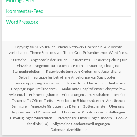
Eintrags-Feed
Kommentar-Feed
WordPress.org
Copyright © 2026
Trauer-Lebens-Netzwerk Hochrhein
. Alle Rechte
vorbehalten. Theme
Spacious
von ThemeGrill. Präsentiert von:
WordPress
.
Startseite
Angebote in der Trauer
Trauercafés
Trauerbegleitung für
Einzelne
Angebote für trauernde Eltern
Trauerbegleitung für
Sternenkindeltern
Trauerbegleitung von Kindern und Jugendlichen
Selbsthilfegruppe für betroffene Angehörige von Suizidopfern
Trauergruppe jung & verwitwet
Hospizdienst Hochrhein
Ambulante
Hospizgruppe Dreiländereck
Ambulante Hospizdienste Schopfheim &
Wiesental
Erinnerungsbären – Erinnerungen zum Festhalten
Termine
Trauercafé / Offene Treffs
Angebote in Bildungshäusern, Vorträge und
Seminare
Angebote für trauernde Eltern
Gottesdienste
Über uns
Impressum und Datenschutz
Historie der Privatsphäre-Einstellungen
Einwilligungen widerrufen
Privatsphäre-Einstellungen ändern
Cookie-
Richtlinie (EU)
Allgemeine Geschäftsbediungungen
Datenschutzerklärung