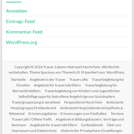
Anmelden
Eintrags-Feed
Kommentar-Feed
WordPress.org
Copyright © 2026
Trauer-Lebens-Netzwerk Hochrhein
. Alle Rechte
vorbehalten. Theme
Spacious
von ThemeGrill. Präsentiert von:
WordPress
.
Startseite
Angebote in der Trauer
Trauercafés
Trauerbegleitung für
Einzelne
Angebote für trauernde Eltern
Trauerbegleitung für
Sternenkindeltern
Trauerbegleitung von Kindern und Jugendlichen
Selbsthilfegruppe für betroffene Angehörige von Suizidopfern
Trauergruppe jung & verwitwet
Hospizdienst Hochrhein
Ambulante
Hospizgruppe Dreiländereck
Ambulante Hospizdienste Schopfheim &
Wiesental
Erinnerungsbären – Erinnerungen zum Festhalten
Termine
Trauercafé / Offene Treffs
Angebote in Bildungshäusern, Vorträge und
Seminare
Angebote für trauernde Eltern
Gottesdienste
Über uns
Impressum und Datenschutz
Historie der Privatsphäre-Einstellungen