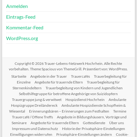
Anmelden
Eintrags-Feed
Kommentar-Feed
WordPress.org
Copyright © 2026
Trauer-Lebens-Netzwerk Hochrhein
. Alle Rechte
vorbehalten. Theme
Spacious
von ThemeGrill. Präsentiert von:
WordPress
.
Startseite
Angebote in der Trauer
Trauercafés
Trauerbegleitung für
Einzelne
Angebote für trauernde Eltern
Trauerbegleitung für
Sternenkindeltern
Trauerbegleitung von Kindern und Jugendlichen
Selbsthilfegruppe für betroffene Angehörige von Suizidopfern
Trauergruppe jung & verwitwet
Hospizdienst Hochrhein
Ambulante
Hospizgruppe Dreiländereck
Ambulante Hospizdienste Schopfheim &
Wiesental
Erinnerungsbären – Erinnerungen zum Festhalten
Termine
Trauercafé / Offene Treffs
Angebote in Bildungshäusern, Vorträge und
Seminare
Angebote für trauernde Eltern
Gottesdienste
Über uns
Impressum und Datenschutz
Historie der Privatsphäre-Einstellungen
Einwilligungen widerrufen
Privatsphäre-Einstellungen ändern
Cookie-