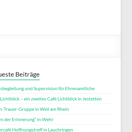
este Beiträge
isbegleitung und Supervision für Ehrenamtliche
Lichtblick – ein zweites Café Lichtblick in Jestetten
rn-Trauer-Gruppe in Weil am Rhein
m der Erinnerung“ in Wehr
ercafé Hoffnungstreff in Lauchringen
Office 365
Outlook Live