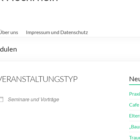
Über uns
Impressum und Datenschutz
odulen
VERANSTALTUNGSTYP
Neu
Prax
Seminare und Vorträge
Cafe 
Elte
„Bau
ender
iCalendar
Trau