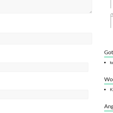
Got
k
Woc
K
Ang