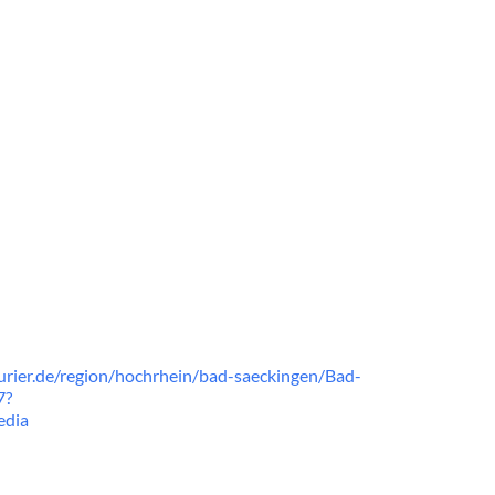
rier.de/region/hochrhein/bad-saeckingen/Bad-
7?
edia