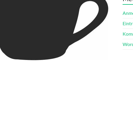
Anm
Eint
Komm
Word