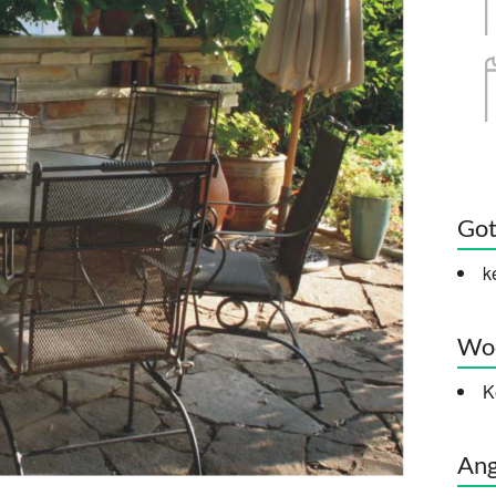
Got
k
Woc
K
Ang