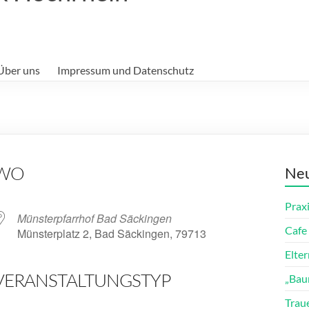
Über uns
Impressum und Datenschutz
WO
Neu
Prax
Münsterpfarrhof Bad Säckingen
Cafe 
Münsterplatz 2, Bad Säckingen, 79713
Elte
VERANSTALTUNGSTYP
„Bau
ender
iCalendar
Trau