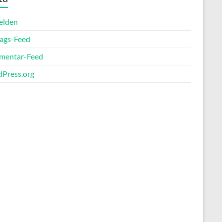
elden
rags-Feed
entar-Feed
Press.org