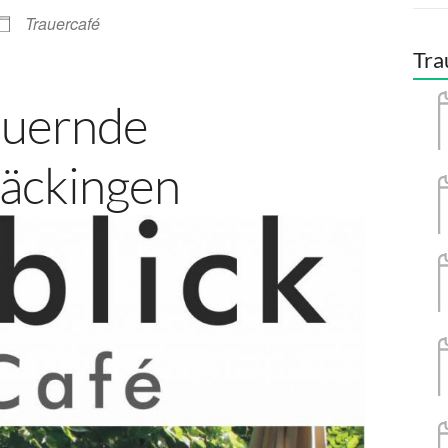
Trauercafé
Tra
auernde
äckingen