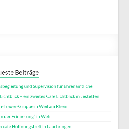
este Beiträge
isbegleitung und Supervision für Ehrenamtliche
Lichtblick – ein zweites Café Lichtblick in Jestetten
rn-Trauer-Gruppe in Weil am Rhein
m der Erinnerung“ in Wehr
ercafé Hoffnungstreff in Lauchringen
Office 365
Outlook Live