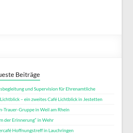
este Beiträge
isbegleitung und Supervision für Ehrenamtliche
Lichtblick – ein zweites Café Lichtblick in Jestetten
rn-Trauer-Gruppe in Weil am Rhein
m der Erinnerung“ in Wehr
ercafé Hoffnungstreff in Lauchringen
Office 365
Outlook Live