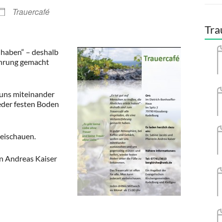
Trauercafé
Tra
t haben“ – deshalb
fahrung gemacht
 uns miteinander
eder festen Boden
beischauen.
rin Andreas Kaiser