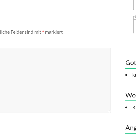
liche Felder sind mit
*
markiert
Got
k
Woc
K
Ang