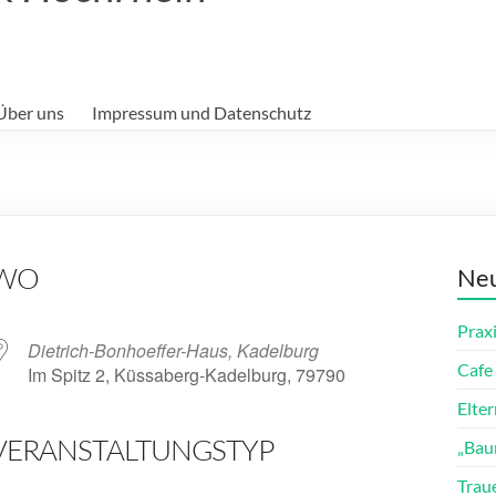
Über uns
Impressum und Datenschutz
WO
Neu
Prax
Dietrich-Bonhoeffer-Haus, Kadelburg
Cafe 
Im Spitz 2, Küssaberg-Kadelburg, 79790
Elte
VERANSTALTUNGSTYP
„Bau
ender
iCalendar
Trau