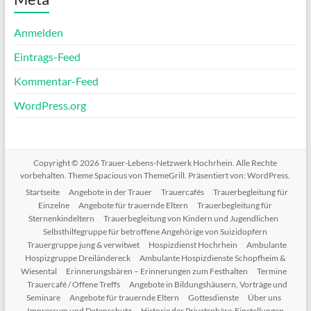
Anmelden
Eintrags-Feed
Kommentar-Feed
WordPress.org
Copyright © 2026
Trauer-Lebens-Netzwerk Hochrhein
. Alle Rechte
vorbehalten. Theme
Spacious
von ThemeGrill. Präsentiert von:
WordPress
.
Startseite
Angebote in der Trauer
Trauercafés
Trauerbegleitung für
Einzelne
Angebote für trauernde Eltern
Trauerbegleitung für
Sternenkindeltern
Trauerbegleitung von Kindern und Jugendlichen
Selbsthilfegruppe für betroffene Angehörige von Suizidopfern
Trauergruppe jung & verwitwet
Hospizdienst Hochrhein
Ambulante
Hospizgruppe Dreiländereck
Ambulante Hospizdienste Schopfheim &
Wiesental
Erinnerungsbären – Erinnerungen zum Festhalten
Termine
Trauercafé / Offene Treffs
Angebote in Bildungshäusern, Vorträge und
Seminare
Angebote für trauernde Eltern
Gottesdienste
Über uns
Impressum und Datenschutz
Historie der Privatsphäre-Einstellungen