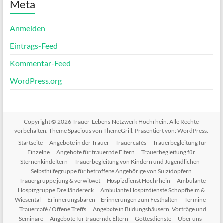
Meta
Anmelden
Eintrags-Feed
Kommentar-Feed
WordPress.org
Copyright © 2026
Trauer-Lebens-Netzwerk Hochrhein
. Alle Rechte
vorbehalten. Theme
Spacious
von ThemeGrill. Präsentiert von:
WordPress
.
Startseite
Angebote in der Trauer
Trauercafés
Trauerbegleitung für
Einzelne
Angebote für trauernde Eltern
Trauerbegleitung für
Sternenkindeltern
Trauerbegleitung von Kindern und Jugendlichen
Selbsthilfegruppe für betroffene Angehörige von Suizidopfern
Trauergruppe jung & verwitwet
Hospizdienst Hochrhein
Ambulante
Hospizgruppe Dreiländereck
Ambulante Hospizdienste Schopfheim &
Wiesental
Erinnerungsbären – Erinnerungen zum Festhalten
Termine
Trauercafé / Offene Treffs
Angebote in Bildungshäusern, Vorträge und
Seminare
Angebote für trauernde Eltern
Gottesdienste
Über uns