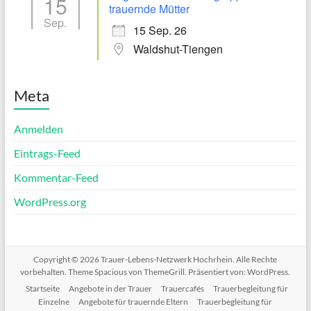
15
trauernde Mütter
Sep.
15 Sep. 26
Waldshut-Tiengen
Meta
Anmelden
Eintrags-Feed
Kommentar-Feed
WordPress.org
Copyright © 2026
Trauer-Lebens-Netzwerk Hochrhein
. Alle Rechte
vorbehalten. Theme
Spacious
von ThemeGrill. Präsentiert von:
WordPress
.
Startseite
Angebote in der Trauer
Trauercafés
Trauerbegleitung für
Einzelne
Angebote für trauernde Eltern
Trauerbegleitung für