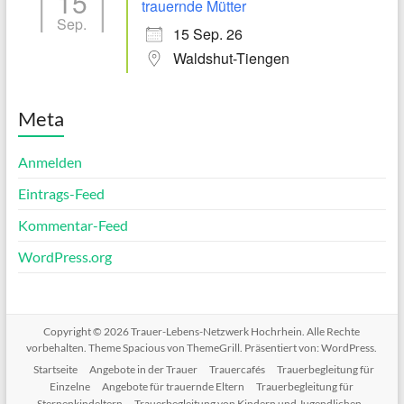
15
trauernde Mütter
Sep.
15 Sep. 26
Waldshut-Tiengen
Meta
Anmelden
Eintrags-Feed
Kommentar-Feed
WordPress.org
Copyright © 2026
Trauer-Lebens-Netzwerk Hochrhein
. Alle Rechte
vorbehalten. Theme
Spacious
von ThemeGrill. Präsentiert von:
WordPress
.
Startseite
Angebote in der Trauer
Trauercafés
Trauerbegleitung für
Einzelne
Angebote für trauernde Eltern
Trauerbegleitung für
Sternenkindeltern
Trauerbegleitung von Kindern und Jugendlichen