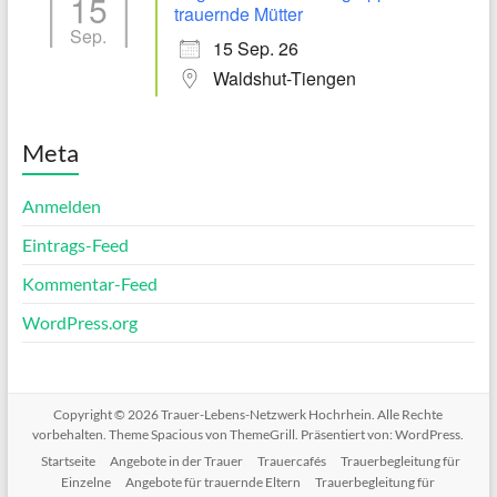
15
trauernde Mütter
Sep.
15 Sep. 26
Waldshut-Tiengen
Meta
Anmelden
Eintrags-Feed
Kommentar-Feed
WordPress.org
Copyright © 2026
Trauer-Lebens-Netzwerk Hochrhein
. Alle Rechte
vorbehalten. Theme
Spacious
von ThemeGrill. Präsentiert von:
WordPress
.
Startseite
Angebote in der Trauer
Trauercafés
Trauerbegleitung für
Einzelne
Angebote für trauernde Eltern
Trauerbegleitung für