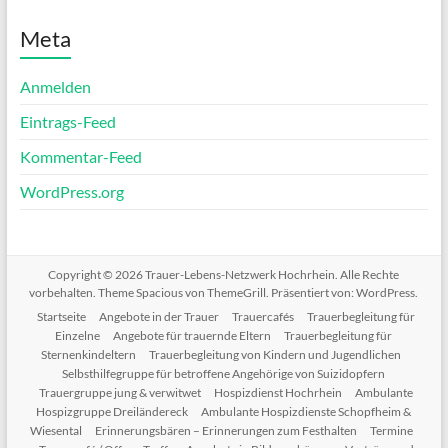
Meta
Anmelden
Eintrags-Feed
Kommentar-Feed
WordPress.org
Copyright © 2026
Trauer-Lebens-Netzwerk Hochrhein
. Alle Rechte
vorbehalten. Theme
Spacious
von ThemeGrill. Präsentiert von:
WordPress
.
Startseite
Angebote in der Trauer
Trauercafés
Trauerbegleitung für
Einzelne
Angebote für trauernde Eltern
Trauerbegleitung für
Sternenkindeltern
Trauerbegleitung von Kindern und Jugendlichen
Selbsthilfegruppe für betroffene Angehörige von Suizidopfern
Trauergruppe jung & verwitwet
Hospizdienst Hochrhein
Ambulante
Hospizgruppe Dreiländereck
Ambulante Hospizdienste Schopfheim &
Wiesental
Erinnerungsbären – Erinnerungen zum Festhalten
Termine