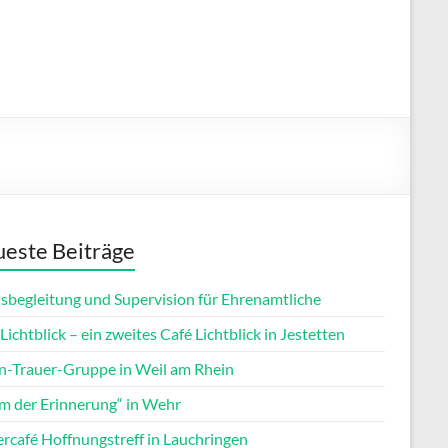
este Beiträge
isbegleitung und Supervision für Ehrenamtliche
Lichtblick – ein zweites Café Lichtblick in Jestetten
rn-Trauer-Gruppe in Weil am Rhein
m der Erinnerung“ in Wehr
ercafé Hoffnungstreff in Lauchringen
Office 365
Outlook Live