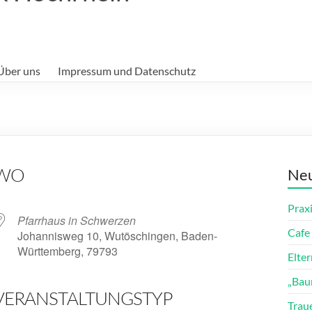
Über uns
Impressum und Datenschutz
WO
Neu
Prax
Pfarrhaus in Schwerzen
Cafe 
Johannisweg 10, Wutöschingen, Baden-
Württemberg, 79793
Elte
„Bau
VERANSTALTUNGSTYP
ender
iCalendar
Trau