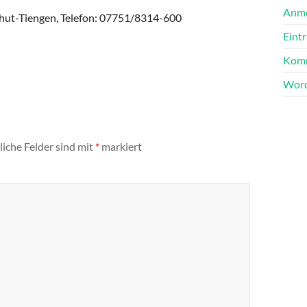
Anm
hut-Tiengen, Telefon: 07751/8314-600
Eint
Komm
Word
liche Felder sind mit
*
markiert