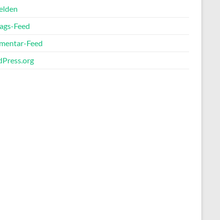
elden
rags-Feed
entar-Feed
Press.org