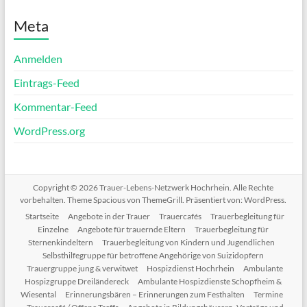
Meta
Anmelden
Eintrags-Feed
Kommentar-Feed
WordPress.org
Copyright © 2026
Trauer-Lebens-Netzwerk Hochrhein
. Alle Rechte
vorbehalten. Theme
Spacious
von ThemeGrill. Präsentiert von:
WordPress
.
Startseite
Angebote in der Trauer
Trauercafés
Trauerbegleitung für
Einzelne
Angebote für trauernde Eltern
Trauerbegleitung für
Sternenkindeltern
Trauerbegleitung von Kindern und Jugendlichen
Selbsthilfegruppe für betroffene Angehörige von Suizidopfern
Trauergruppe jung & verwitwet
Hospizdienst Hochrhein
Ambulante
Hospizgruppe Dreiländereck
Ambulante Hospizdienste Schopfheim &
Wiesental
Erinnerungsbären – Erinnerungen zum Festhalten
Termine