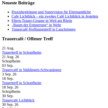
Neueste Beiträge
Praxisbegleitung und Supervision für Ehrenamtliche
Cafe Lichtblick – ein zweites Café Lichtblick in Jestetten
Eltern-Trauer-Gruppe in Weil am Rhein
„Baum der Erinnerung“ in Wehr
Trauercafé Hoffnungstreff in Lauchringen
Trauercafé / Offener Treff
21
Aug.
Trauertreff in Schopfheim
21 Aug. 26
Schopfheim
03
Sep.
Trauercafé in Stühlingen-Schwaningen
3 Sep. 26
18
Sep.
Trauertreff in Schopfheim
18 Sep. 26
Schopfheim
30
Sep.
Trauercafe Lichtblick
30 Sep. 26