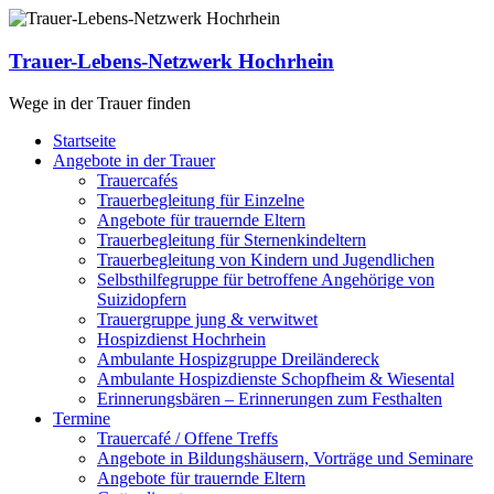
Zum
Inhalt
springen
Trauer-Lebens-Netzwerk Hochrhein
Wege in der Trauer finden
Menü
Startseite
Angebote in der Trauer
Trauercafés
Trauerbegleitung für Einzelne
Angebote für trauernde Eltern
Trauerbegleitung für Sternenkindeltern
Trauerbegleitung von Kindern und Jugendlichen
Selbsthilfegruppe für betroffene Angehörige von
Suizidopfern
Trauergruppe jung & verwitwet
Hospizdienst Hochrhein
Ambulante Hospizgruppe Dreiländereck
Ambulante Hospizdienste Schopfheim & Wiesental
Erinnerungsbären – Erinnerungen zum Festhalten
Termine
Trauercafé / Offene Treffs
Angebote in Bildungshäusern, Vorträge und Seminare
Angebote für trauernde Eltern