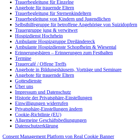
Trauerbegleitung für Einzelne
Angebote für trauernde Eltern
Trauerbegleitung für Sternenkindeltern
Trauerbegleitung von Kindern und Jugendlichen
Selbsthilfegruppe für betroffene Angehörige von Suizidopfern
Trauergruppe jung & verwitwet
Hospizdienst Hochrhein
Ambulante Hospizgruppe Dreiländereck
Ambulante Hospizdienste Schopfheim & Wiesental
Erinnerungsbären – Erinnerungen zum Festhalten
Termine
Trauercafé / Offene Treffs
Angebote in Bildungshäusern, Vorträge und Seminare
Angebote für trauernde Eltern
Gottesdienste
Über uns
Impressum und Datenschutz
Historie der Privatsphäre-Einstellungen
Einwilligungen widerrufen
Privatsphäre-Einstellungen ändern
Cookie-Richtlinie (EU)
Allgemeine Geschäftsbediungungen
Datenschutzerklärung
Consent Management Platform von Real Cookie Banner