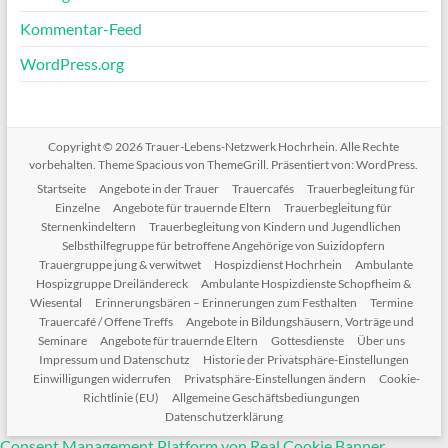
Kommentar-Feed
WordPress.org
Copyright © 2026
Trauer-Lebens-Netzwerk Hochrhein
. Alle Rechte
vorbehalten. Theme
Spacious
von ThemeGrill. Präsentiert von:
WordPress
.
Startseite
Angebote in der Trauer
Trauercafés
Trauerbegleitung für
Einzelne
Angebote für trauernde Eltern
Trauerbegleitung für
Sternenkindeltern
Trauerbegleitung von Kindern und Jugendlichen
Selbsthilfegruppe für betroffene Angehörige von Suizidopfern
Trauergruppe jung & verwitwet
Hospizdienst Hochrhein
Ambulante
Hospizgruppe Dreiländereck
Ambulante Hospizdienste Schopfheim &
Wiesental
Erinnerungsbären – Erinnerungen zum Festhalten
Termine
Trauercafé / Offene Treffs
Angebote in Bildungshäusern, Vorträge und
Seminare
Angebote für trauernde Eltern
Gottesdienste
Über uns
Impressum und Datenschutz
Historie der Privatsphäre-Einstellungen
Einwilligungen widerrufen
Privatsphäre-Einstellungen ändern
Cookie-
Richtlinie (EU)
Allgemeine Geschäftsbediungungen
Datenschutzerklärung
Consent Management Platform von Real Cookie Banner