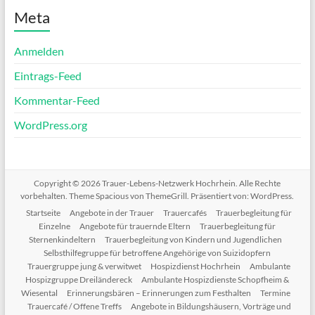
Meta
Anmelden
Eintrags-Feed
Kommentar-Feed
WordPress.org
Copyright © 2026
Trauer-Lebens-Netzwerk Hochrhein
. Alle Rechte
vorbehalten. Theme
Spacious
von ThemeGrill. Präsentiert von:
WordPress
.
Startseite
Angebote in der Trauer
Trauercafés
Trauerbegleitung für
Einzelne
Angebote für trauernde Eltern
Trauerbegleitung für
Sternenkindeltern
Trauerbegleitung von Kindern und Jugendlichen
Selbsthilfegruppe für betroffene Angehörige von Suizidopfern
Trauergruppe jung & verwitwet
Hospizdienst Hochrhein
Ambulante
Hospizgruppe Dreiländereck
Ambulante Hospizdienste Schopfheim &
Wiesental
Erinnerungsbären – Erinnerungen zum Festhalten
Termine
Trauercafé / Offene Treffs
Angebote in Bildungshäusern, Vorträge und