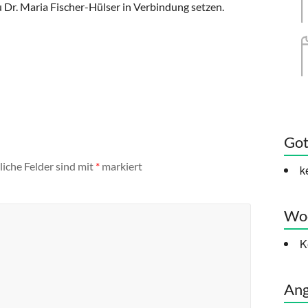
u Dr. Maria Fischer-Hülser in Verbindung setzen.
Got
liche Felder sind mit
*
markiert
k
Woc
K
Ang