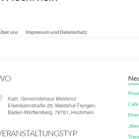
Über uns
Impressum und Datenschutz
WO
Neu
Prax
Kath. Gemeindehaus Waldshut
Cafe 
Eisenbahnstraße 29, Waldshut-Tiengen,
Baden-Württemberg, 79761, Hochrhein
Elte
„Bau
VERANSTALTUNGSTYP
ender
iCalendar
Trau