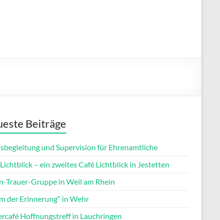
este Beiträge
isbegleitung und Supervision für Ehrenamtliche
Lichtblick – ein zweites Café Lichtblick in Jestetten
rn-Trauer-Gruppe in Weil am Rhein
m der Erinnerung“ in Wehr
ercafé Hoffnungstreff in Lauchringen
Office 365
Outlook Live