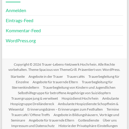
Anmelden
Eintrags-Feed
Kommentar-Feed
WordPress.org
Copyright © 2026
Trauer-Lebens-Netzwerk Hochrhein
. Alle Rechte
vorbehalten. Theme
Spacious
von ThemeGrill. Präsentiert von:
WordPress
.
Startseite
Angebote in der Trauer
Trauercafés
Trauerbegleitung für
Einzelne
Angebote für trauernde Eltern
Trauerbegleitung für
Sternenkindeltern
Trauerbegleitung von Kindern und Jugendlichen
Selbsthilfegruppe für betroffene Angehörige von Suizidopfern
Trauergruppe jung & verwitwet
Hospizdienst Hochrhein
Ambulante
Hospizgruppe Dreiländereck
Ambulante Hospizdienste Schopfheim &
Wiesental
Erinnerungsbären – Erinnerungen zum Festhalten
Termine
Trauercafé / Offene Treffs
Angebote in Bildungshäusern, Vorträge und
Seminare
Angebote für trauernde Eltern
Gottesdienste
Über uns
Impressum und Datenschutz
Historie der Privatsphäre-Einstellungen